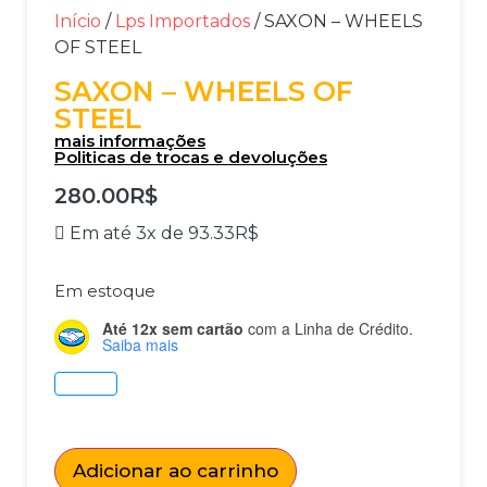
Início
/
Lps Importados
/ SAXON – WHEELS
OF STEEL
SAXON – WHEELS OF
STEEL
mais informações
Politicas de trocas e devoluções
280.00
R$
Em até 3x de
93.33
R$
Em estoque
Até 12x sem cartão
com a Linha de Crédito.
Saiba mais
Adicionar ao carrinho