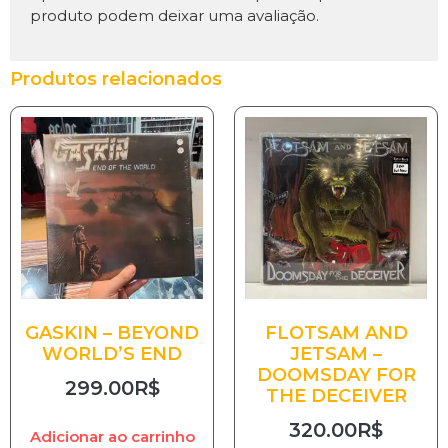
produto podem deixar uma avaliação.
Produtos relacionados
GASKIN – BEYOND
FLOTSAM AND
WORLD’S END
JETSAM –
DOOMSDAY FOR
299.00
R$
THE DECEIVER
320.00
R$
Adicionar ao carrinho