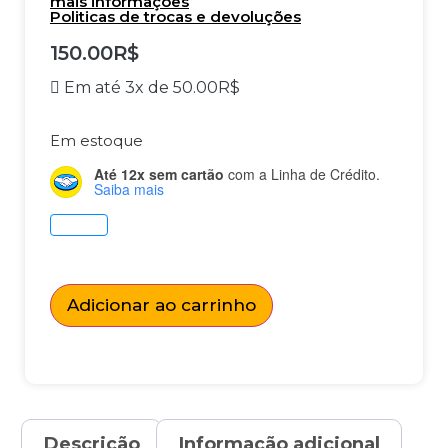
mais informações
Politicas de trocas e devoluções
150.00
R$
Em até 3x de
50.00
R$
Em estoque
Até 12x sem cartão
com a Linha de Crédito.
Saiba mais
Adicionar ao carrinho
Descrição
Informação adicional