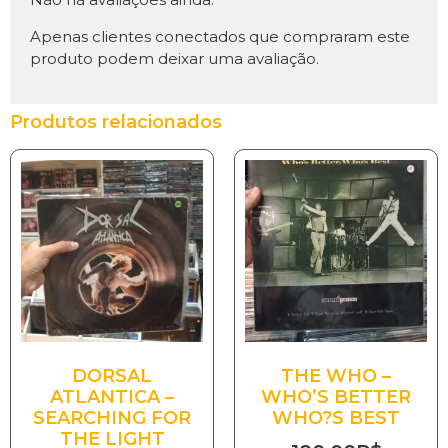
Apenas clientes conectados que compraram este
produto podem deixar uma avaliação.
Produtos relacionados
DORSAL
THE WHO –
ATLANTICA –
WHO’S BETTER
SEARCHING FOR
WHO?S BEST
THE LIGHT