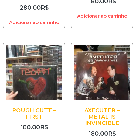
180.00
R$
280.00
R$
Adicionar ao carrinho
Adicionar ao carrinho
ROUGH CUTT –
AXECUTER –
FIRST
METAL IS
INVINCIBLE
180.00
R$
180.00
R$