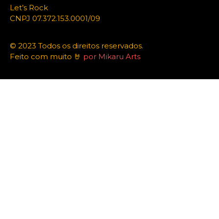
Let’s Rock
CNPJ 07.372.153.0001/09
© 2023 Todos os direitos reservados.
Feito com muito 🤘
por Mikaru Arts