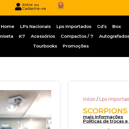
0
Entre ou
Cadastre-se
Home
LPs Nacionais
Lps Importados
Cd’s
Box
miseta
K7
Acessórios
Compactos / 7
Autografado
Tourbooks
Promoções
Início
/
Lps Importa
SCORPIONS 
mais informações
Politicas de trocas 