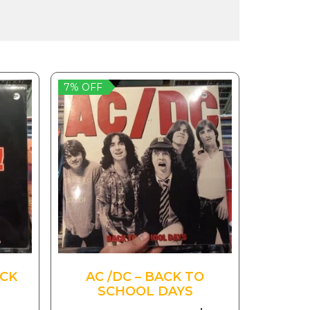
7% OFF
OCK
AC /DC – BACK TO
SCHOOL DAYS