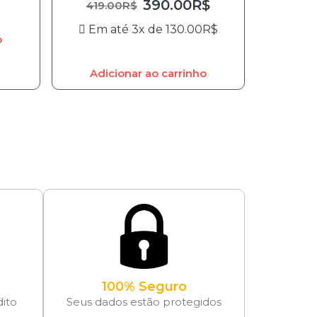
390.00
R$
419.00
R$
Em até 3x de
130.00
R$
o
Adicionar ao carrinho
100% Seguro
dito
Seus dados estão protegidos