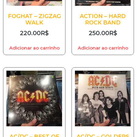
FOGHAT – ZIGZAG
ACTION – HARD
WALK
ROCK BAND
220.00
R$
250.00
R$
Adicionar ao carrinho
Adicionar ao carrinho
AC/DC – BEST OF
AC/DC – GOLDERS