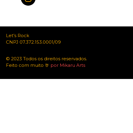
Let’s Rock
CNPJ 07.372.153.0001/09
© 2023 Todos os direitos reservados.
Feito com muito 🤘
por Mikaru Arts