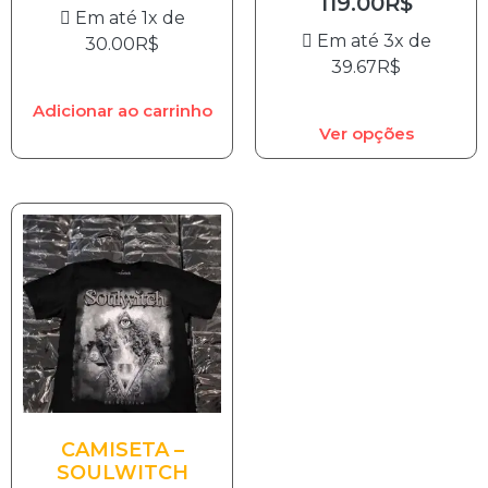
119.00
R$
Em até 1x de
Em até 3x de
30.00
R$
39.67
R$
Adicionar ao carrinho
Ver opções
CAMISETA –
SOULWITCH