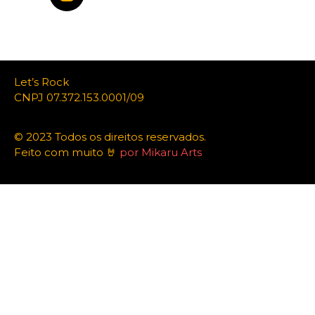
Let’s Rock
CNPJ 07.372.153.0001/09
© 2023 Todos os direitos reservados.
Feito com muito 🤘
por Mikaru Arts