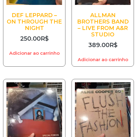
DEF LEPPARD –
ALLMAN
ON THROUGH THE
BROTHERS BAND
NIGHT
– LIVE FROM A&R
STUDIO
250.00
R$
389.00
R$
Adicionar ao carrinho
Adicionar ao carrinho