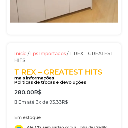
Início
/
Lps Importados
/ T REX – GREATEST
HITS
T REX – GREATEST HITS
mais informações
Politicas de trocas e devoluções
280.00
R$
Em até 3x de
93.33
R$
Em estoque
Até 12x sem cartão
com a Linha de Crédito.