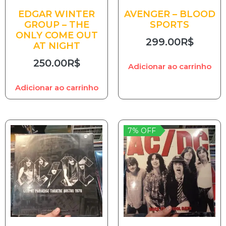
EDGAR WINTER
AVENGER – BLOOD
GROUP – THE
SPORTS
ONLY COME OUT
299.00
R$
AT NIGHT
250.00
R$
Adicionar ao carrinho
Adicionar ao carrinho
7% OFF