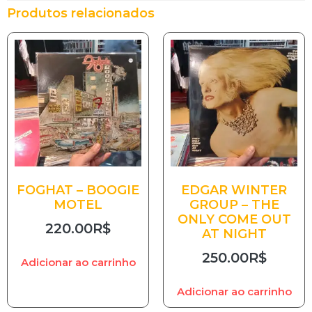
Produtos relacionados
FOGHAT – BOOGIE
EDGAR WINTER
MOTEL
GROUP – THE
ONLY COME OUT
220.00
R$
AT NIGHT
250.00
R$
Adicionar ao carrinho
Adicionar ao carrinho