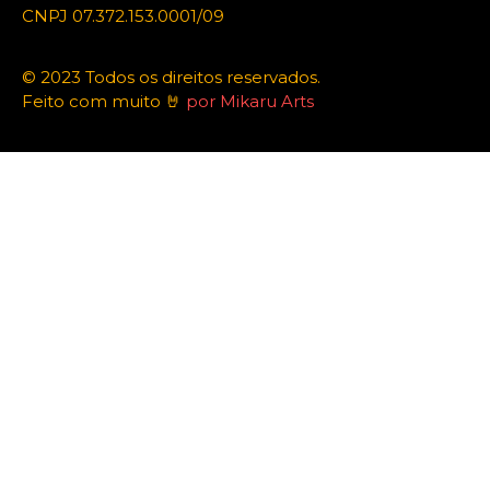
CNPJ 07.372.153.0001/09
© 2023 Todos os direitos reservados.
Feito com muito 🤘
por Mikaru Arts