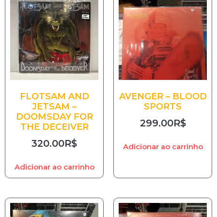
FLOTSAM AND
AVENGER – BLOOD
JETSAM –
SPORTS
DOOMSDAY FOR
299.00
R$
THE DECEIVER
320.00
R$
Adicionar ao carrinho
Adicionar ao carrinho