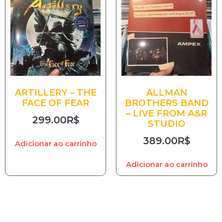
ARTILLERY – THE
ALLMAN
FACE OF FEAR
BROTHERS BAND
– LIVE FROM A&R
299.00
R$
STUDIO
389.00
R$
Adicionar ao carrinho
Adicionar ao carrinho