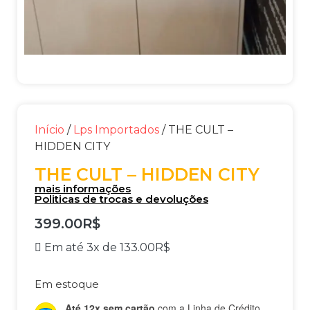
Início
/
Lps Importados
/ THE CULT –
HIDDEN CITY
THE CULT – HIDDEN CITY
mais informações
Politicas de trocas e devoluções
399.00
R$
Em até 3x de
133.00
R$
Em estoque
Até 12x sem cartão
com a Linha de Crédito.