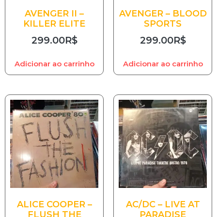
AVENGER II –
AVENGER – BLOOD
KILLER ELITE
SPORTS
299.00
R$
299.00
R$
Adicionar ao carrinho
Adicionar ao carrinho
ALICE COOPER –
AC/DC – LIVE AT
FLUSH THE
PARADISE