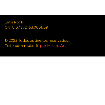
Let’s Rock
CNPJ 07.372.153.0001/09
© 2023 Todos os direitos reservados.
Feito com muito 🤘
por Mikaru Arts