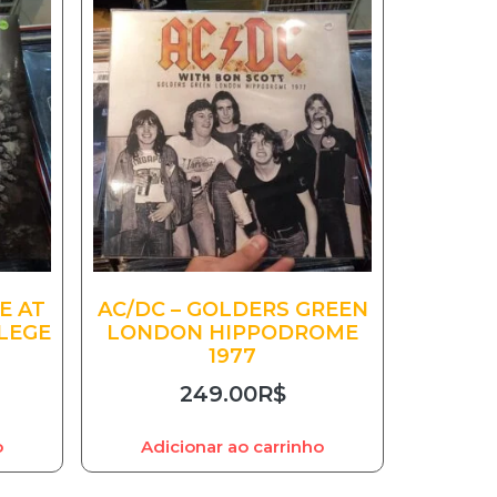
E AT
AC/DC – GOLDERS GREEN
LEGE
LONDON HIPPODROME
1977
249.00
R$
o
Adicionar ao carrinho