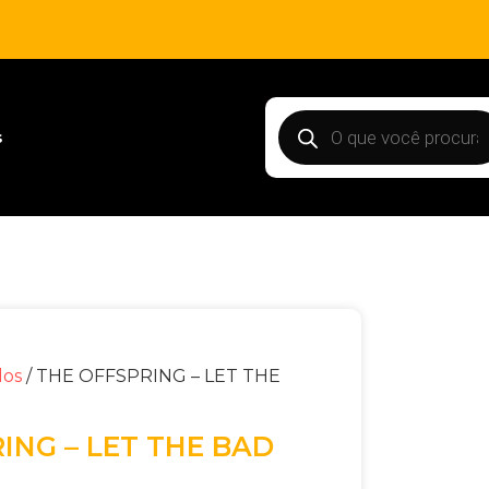
s
dos
/ THE OFFSPRING – LET THE
ING – LET THE BAD