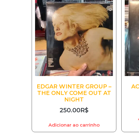
EDGAR WINTER GROUP –
AC
THE ONLY COME OUT AT
NIGHT
250.00
R$
Adicionar ao carrinho