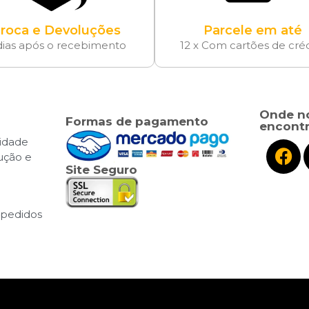
roca e Devoluções
Parcele em até
dias após o recebimento
12 x Com cartões de cré
Onde n
Formas de pagamento
encontr
cidade
lução e
Site Seguro
pedidos