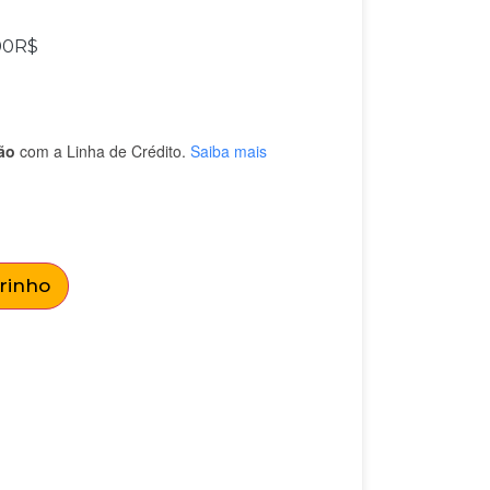
00
R$
ão
com a Linha de Crédito.
Saiba mais
rrinho