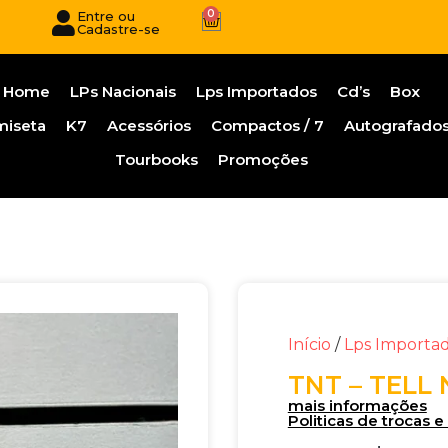
0
Entre ou
Cadastre-se
Home
LPs Nacionais
Lps Importados
Cd’s
Box
miseta
K7
Acessórios
Compactos / 7
Autografado
Tourbooks
Promoções
Início
/
Lps Importa
TNT – TELL 
mais informações
Politicas de trocas 