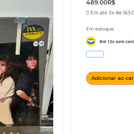
489.00
R$
Em até 3x de
163.
Em estoque
Até 12x sem cart
Adicionar ao ca