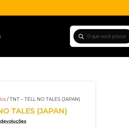
s
dos
/ TNT – TELL NO TALES (JAPAN)
NO TALES (JAPAN)
e devoluções