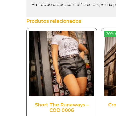
Em tecido crepe, com elástico e ziper na pa
Produtos relacionados
20% 
Short The Runaways –
Cr
COD 0006