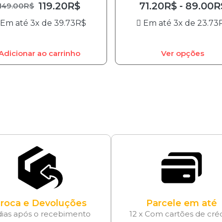
119.20
R$
71.20
R$
-
89.00
R
149.00
R$
Em até 3x de
39.73
R$
Em até 3x de
23.73
Adicionar ao carrinho
Ver opções
roca e Devoluções
Parcele em até
dias após o recebimento
12 x Com cartões de cré