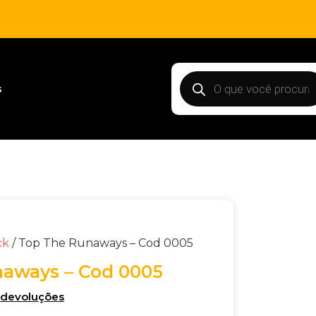
s
ck
/ Top The Runaways – Cod 0005
aways – Cod 0005
e devoluções