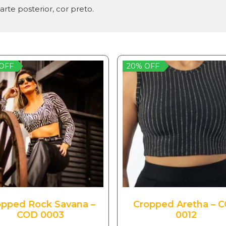
rte posterior, cor preto.
OFF
20% OFF
opped Rock Savana –
Cropped Aretha – 
COD 0003
0012