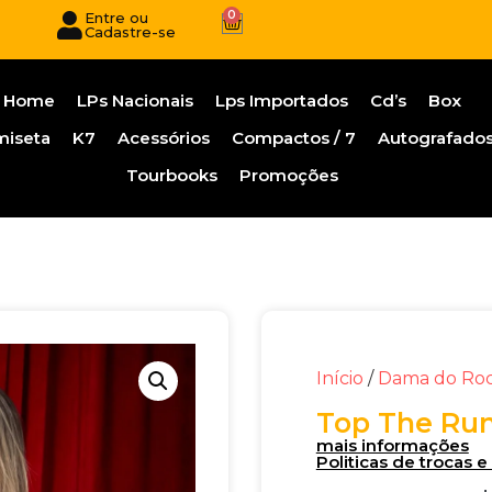
0
Entre ou
Cadastre-se
Home
LPs Nacionais
Lps Importados
Cd’s
Box
miseta
K7
Acessórios
Compactos / 7
Autografado
Tourbooks
Promoções
Início
/
Dama do Ro
Top The Run
mais informações
Politicas de trocas 