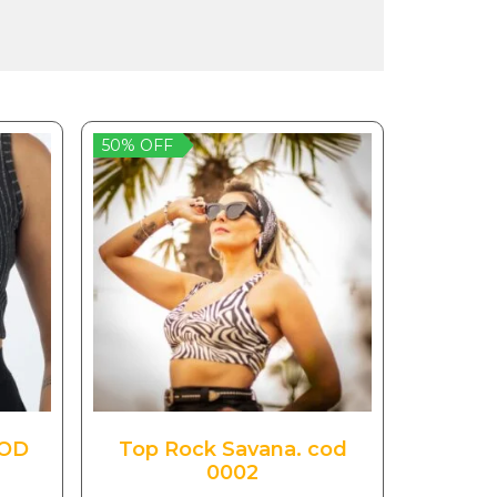
50% OFF
COD
Top Rock Savana. cod
0002