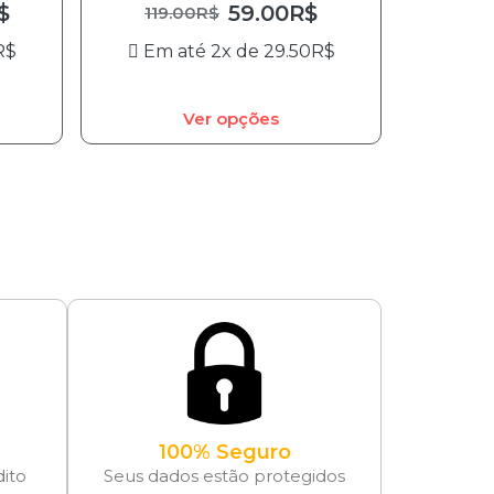
$
59.00
R$
119.00
R$
R$
Em até 2x de
29.50
R$
Ver opções
100% Seguro
dito
Seus dados estão protegidos