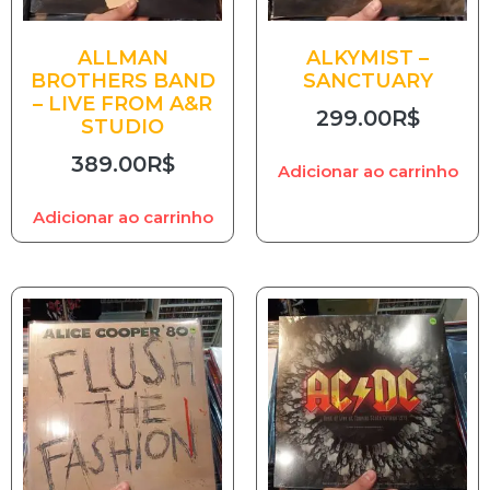
ALLMAN
ALKYMIST –
BROTHERS BAND
SANCTUARY
– LIVE FROM A&R
299.00
R$
STUDIO
389.00
R$
Adicionar ao carrinho
Adicionar ao carrinho