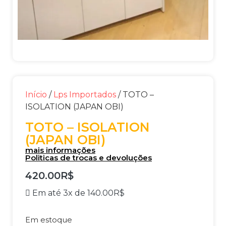
Início
/
Lps Importados
/ TOTO –
ISOLATION (JAPAN OBI)
TOTO – ISOLATION
(JAPAN OBI)
mais informações
Politicas de trocas e devoluções
420.00
R$
Em até 3x de
140.00
R$
Em estoque