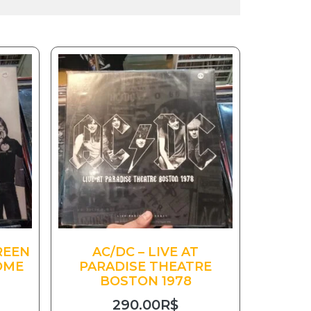
REEN
AC/DC – LIVE AT
OME
PARADISE THEATRE
BOSTON 1978
290.00
R$