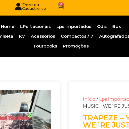
0
Entre ou
Cadastre-se
Home
LPs Nacionais
Lps Importados
Cd’s
Box
miseta
K7
Acessórios
Compactos / 7
Autografado
Tourbooks
Promoções
Início
/
Lps Importa
MUSIC… WE´RE JU
TRAPEZE – 
WE´RE JUS