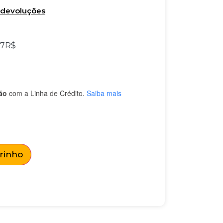
e devoluções
67
R$
ão
com a Linha de Crédito.
Saiba mais
rrinho