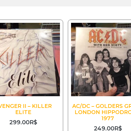
VENGER II – KILLER
AC/DC – GOLDERS G
ELITE
LONDON HIPPODR
1977
299.00
R$
249.00
R$