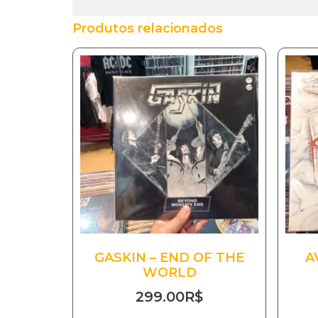
Produtos relacionados
GASKIN – END OF THE
A
WORLD
299.00
R$