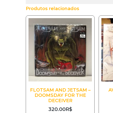
Produtos relacionados
FLOTSAM AND JETSAM –
A
DOOMSDAY FOR THE
DECEIVER
320.00
R$