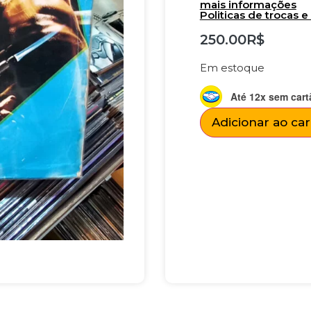
mais informações
Politicas de trocas 
250.00
R$
Em estoque
Até 12x sem cart
Adicionar ao ca