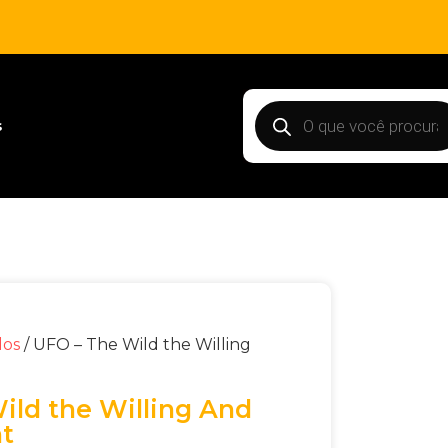
s
dos
/ UFO – The Wild the Willing
ild the Willing And
t