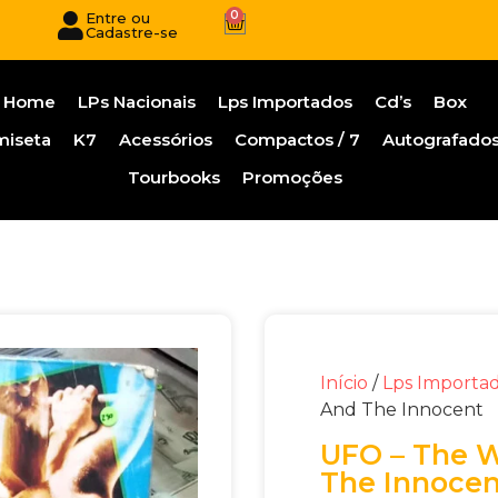
0
Entre ou
Cadastre-se
Home
LPs Nacionais
Lps Importados
Cd’s
Box
miseta
K7
Acessórios
Compactos / 7
Autografado
Tourbooks
Promoções
Início
/
Lps Importa
And The Innocent
UFO – The W
The Innocen