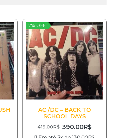
7% OFF
USH
AC /DC – BACK TO
SCHOOL DAYS
390.00
R$
419.00
R$
Em até 3x de
130.00
R$