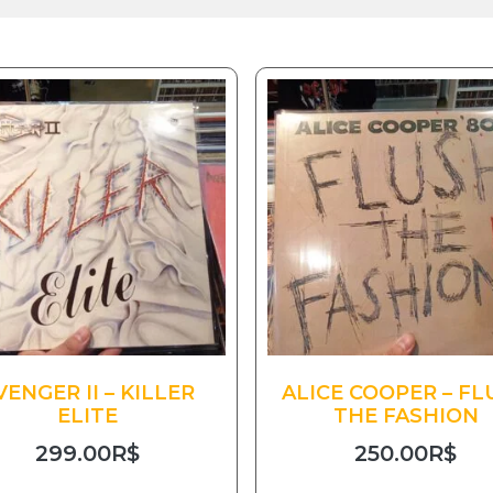
VENGER II – KILLER
ALICE COOPER – FL
ELITE
THE FASHION
299.00
R$
250.00
R$