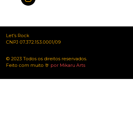
Let’s Rock
CNPJ 07.372.153.0001/09
© 2023 Todos os direitos reservados.
Feito com muito 🤘
por Mikaru Arts