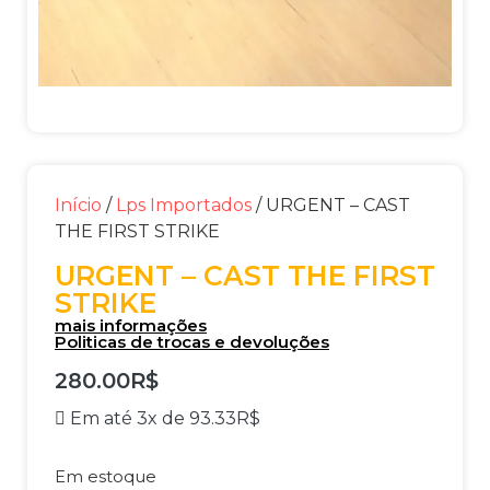
Início
/
Lps Importados
/ URGENT – CAST
THE FIRST STRIKE
URGENT – CAST THE FIRST
STRIKE
mais informações
Politicas de trocas e devoluções
280.00
R$
Em até 3x de
93.33
R$
Em estoque