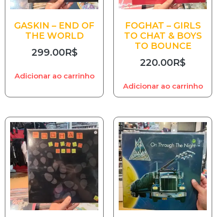
GASKIN – END OF
FOGHAT – GIRLS
THE WORLD
TO CHAT & BOYS
TO BOUNCE
299.00
R$
220.00
R$
Adicionar ao carrinho
Adicionar ao carrinho