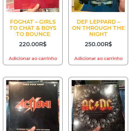
FOGHAT – GIRLS
DEF LEPPARD –
TO CHAT & BOYS
ON THROUGH THE
TO BOUNCE
NIGHT
220.00
R$
250.00
R$
Adicionar ao carrinho
Adicionar ao carrinho