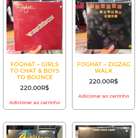
FOGHAT – GIRLS
FOGHAT – ZIGZAG
TO CHAT & BOYS
WALK
TO BOUNCE
220.00
R$
220.00
R$
Adicionar ao carrinho
Adicionar ao carrinho