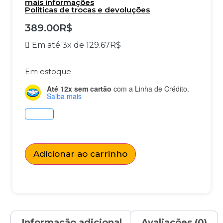
mais informações
Politicas de trocas e devoluções
389.00
R$
Em até 3x de
129.67
R$
Em estoque
Até 12x sem cartão
com a Linha de Crédito.
Saiba mais
Adicionar ao carrinho
Informação adicional
Avaliações (0)