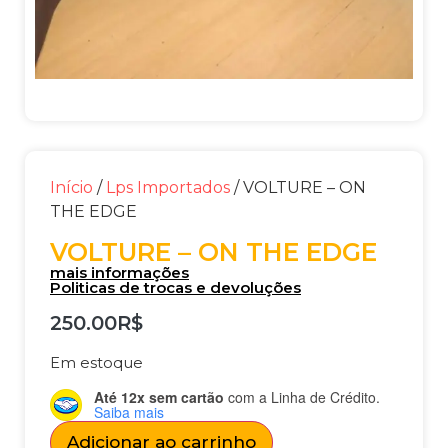
Início
/
Lps Importados
/ VOLTURE – ON
THE EDGE
VOLTURE – ON THE EDGE
mais informações
Politicas de trocas e devoluções
250.00
R$
Em estoque
Até 12x sem cartão
com a Linha de Crédito.
Saiba mais
Adicionar ao carrinho