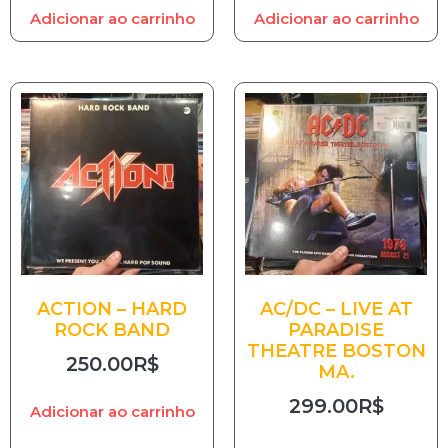
Adicionar ao carrinho
Adicionar ao carrinho
ACTION – HARD
AC/DC – LIVE AT
ROCK BAND
PARADISE
THEATRE BOSTON
250.00
R$
MA.
299.00
R$
Adicionar ao carrinho