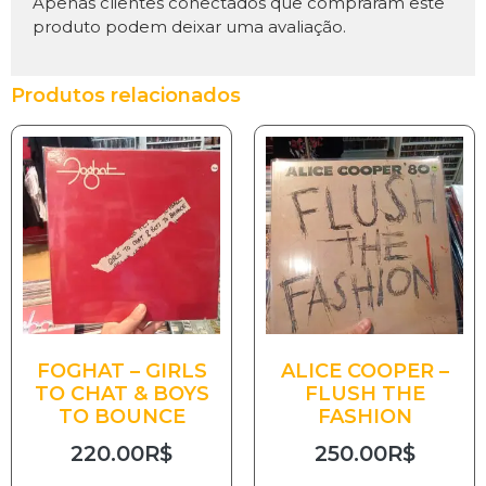
Apenas clientes conectados que compraram este
produto podem deixar uma avaliação.
Produtos relacionados
FOGHAT – GIRLS
ALICE COOPER –
TO CHAT & BOYS
FLUSH THE
TO BOUNCE
FASHION
220.00
R$
250.00
R$