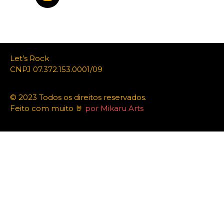
Let’s Rock
CNPJ 07.372.153.0001/09
© 2023 Todos os direitos reservados.
Feito com muito 🤘
por Mikaru Arts