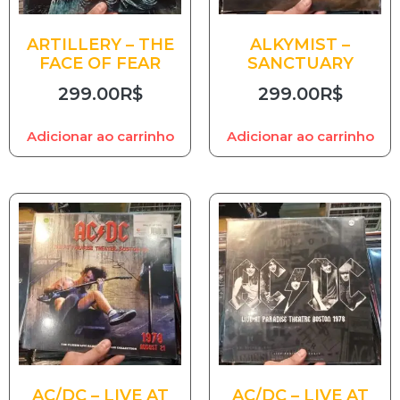
ARTILLERY – THE
ALKYMIST –
FACE OF FEAR
SANCTUARY
299.00
R$
299.00
R$
Adicionar ao carrinho
Adicionar ao carrinho
AC/DC – LIVE AT
AC/DC – LIVE AT