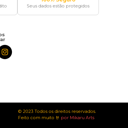
dito
Seus dados estão protegidos
os
ar
© 2023 Todos os direitos reservados.
Feito com muito 🤘
por Mikaru Arts