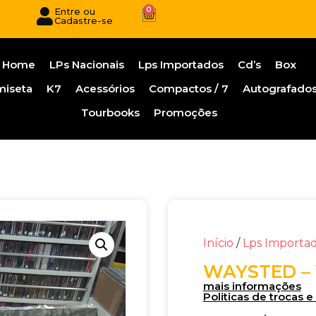
0
Entre ou
Cadastre-se
Home
LPs Nacionais
Lps Importados
Cd’s
Box
miseta
K7
Acessórios
Compactos / 7
Autografado
Tourbooks
Promoções
Início
/
Lps Importa
WAYSTED – 
mais informações
Politicas de trocas 