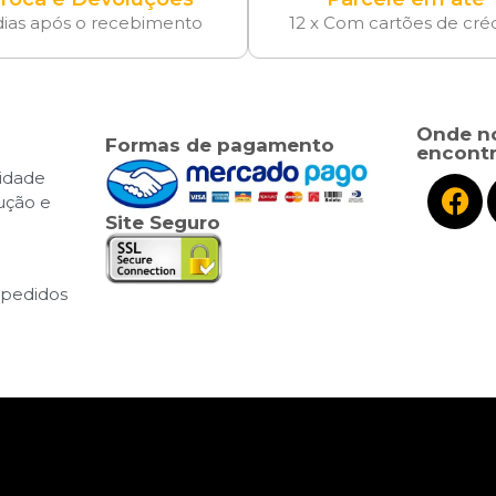
dias após o recebimento
12 x Com cartões de cré
Onde n
Formas de pagamento
encontr
cidade
lução e
Site Seguro
pedidos