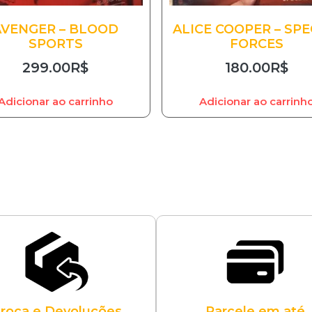
AVENGER – BLOOD
ALICE COOPER – SPE
SPORTS
FORCES
299.00
R$
180.00
R$
Adicionar ao carrinho
Adicionar ao carrinh
roca e Devoluções
Parcele em até