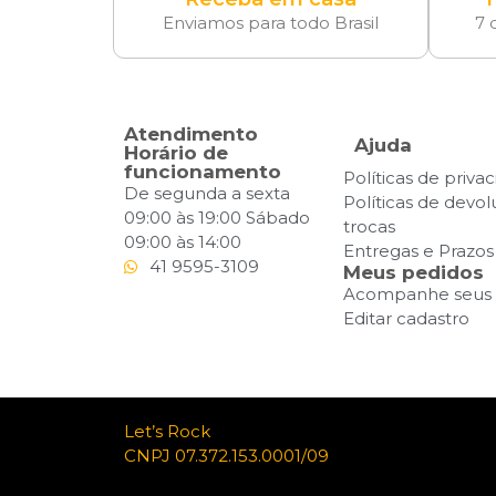
Enviamos para todo Brasil
7 
Atendimento
Ajuda
Horário de
funcionamento
Políticas de priva
De segunda a sexta
Políticas de devo
09:00 às 19:00 Sábado
trocas
09:00 às 14:00
Entregas e Prazos
41 9595-3109
Meus pedidos
Acompanhe seus 
Editar cadastro
Let’s Rock
CNPJ 07.372.153.0001/09