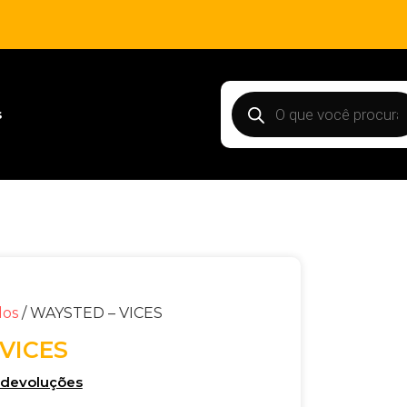
s
dos
/ WAYSTED – VICES
VICES
e devoluções