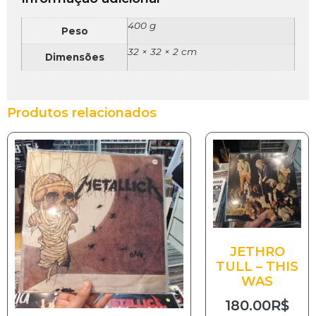
400 g
Peso
32 × 32 × 2 cm
Dimensões
Produtos relacionados
JETHRO
TULL – THIS
WAS
180.00
R$