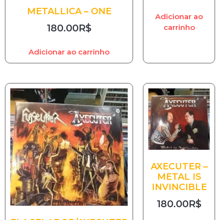
METALLICA – ONE
Adicionar ao
180.00
R$
carrinho
Adicionar ao carrinho
AXECUTER –
METAL IS
INVINCIBLE
180.00
R$