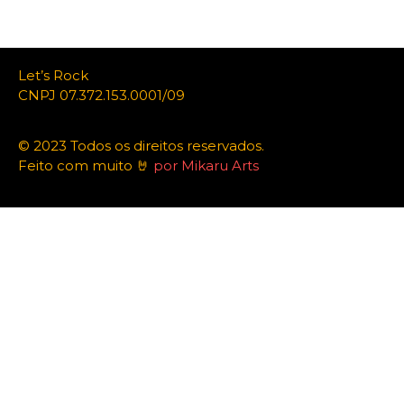
Let’s Rock
CNPJ 07.372.153.0001/09
© 2023 Todos os direitos reservados.
Feito com muito 🤘
por Mikaru Arts