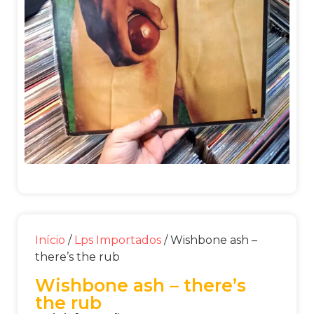
Início
/
Lps Importados
/ Wishbone ash –
there’s the rub
Wishbone ash – there’s
the rub