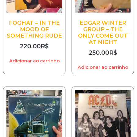
FOGHAT – IN THE
EDGAR WINTER
MOOD OF
GROUP – THE
SOMETHING RUDE
ONLY COME OUT
AT NIGHT
220.00
R$
250.00
R$
Adicionar ao carrinho
Adicionar ao carrinho