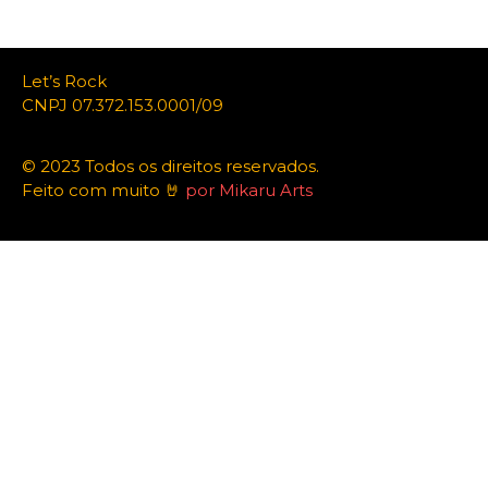
Let’s Rock
CNPJ 07.372.153.0001/09
© 2023 Todos os direitos reservados.
Feito com muito 🤘
por Mikaru Arts