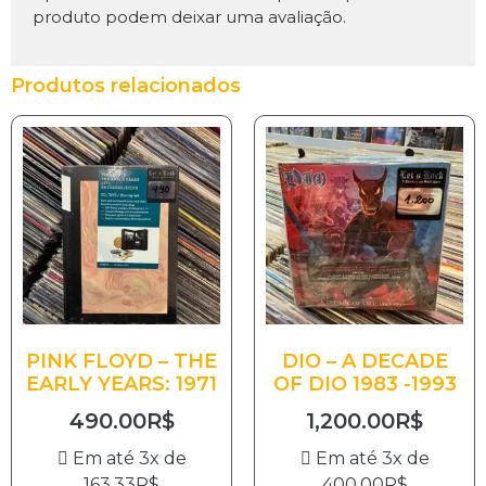
produto podem deixar uma avaliação.
Produtos relacionados
PINK FLOYD – THE
DIO – A DECADE
EARLY YEARS: 1971
OF DIO 1983 -1993
490.00
R$
1,200.00
R$
Em até 3x de
Em até 3x de
163.33
R$
400.00
R$