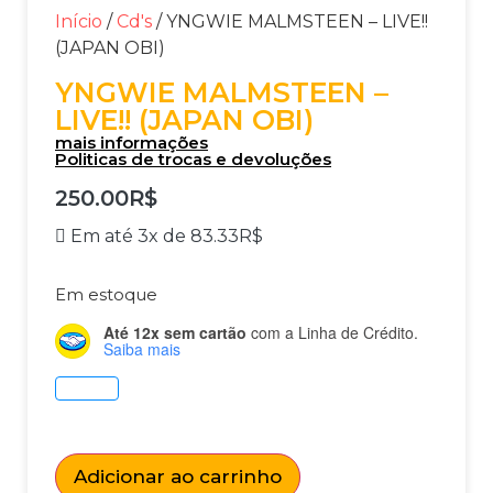
Início
/
Cd's
/ YNGWIE MALMSTEEN – LIVE!!
(JAPAN OBI)
YNGWIE MALMSTEEN –
LIVE!! (JAPAN OBI)
mais informações
Politicas de trocas e devoluções
250.00
R$
Em até 3x de
83.33
R$
Em estoque
Até 12x sem cartão
com a Linha de Crédito.
Saiba mais
Adicionar ao carrinho