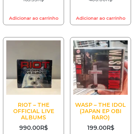
Adicionar ao carrinho
Adicionar ao carrinho
RIOT – THE
WASP – THE IDOL
OFFICIAL LIVE
(JAPAN EP OBI
ALBUMS
RARO)
990.00
R$
199.00
R$