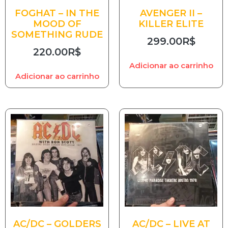
FOGHAT – IN THE
AVENGER II –
MOOD OF
KILLER ELITE
SOMETHING RUDE
299.00
R$
220.00
R$
Adicionar ao carrinho
Adicionar ao carrinho
AC/DC – GOLDERS
AC/DC – LIVE AT