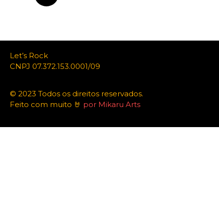
Let’s Rock
CNPJ 07.372.153.0001/09
© 2023 Todos os direitos reservados.
Feito com muito 🤘
por Mikaru Arts