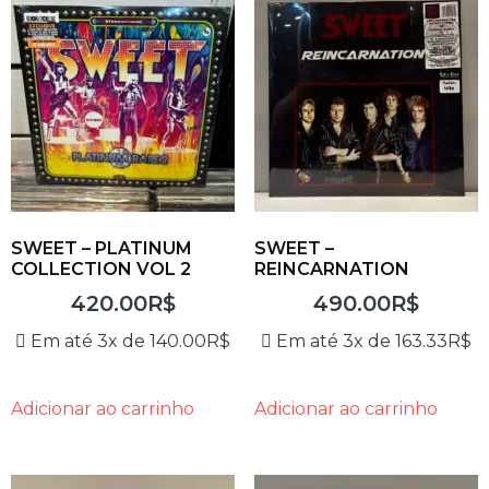
SWEET – PLATINUM
SWEET –
COLLECTION VOL 2
REINCARNATION
420.00
R$
490.00
R$
Em até 3x de
140.00
R$
Em até 3x de
163.33
R$
Adicionar ao carrinho
Adicionar ao carrinho