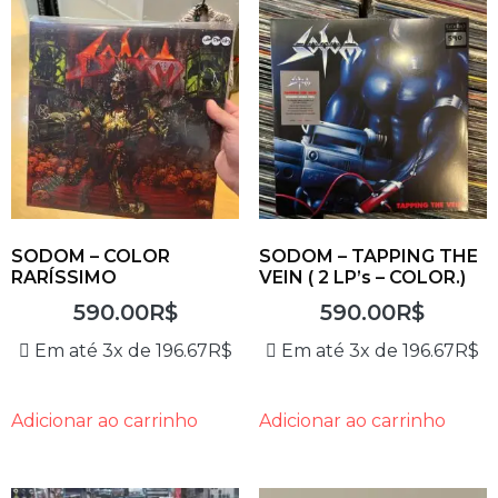
SODOM – COLOR
SODOM – TAPPING THE
RARÍSSIMO
VEIN ( 2 LP’s – COLOR.)
590.00
R$
590.00
R$
Em até 3x de
196.67
R$
Em até 3x de
196.67
R$
Adicionar ao carrinho
Adicionar ao carrinho