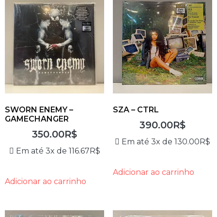
SWORN ENEMY –
SZA – CTRL
GAMECHANGER
390.00
R$
350.00
R$
Em até 3x de
130.00
R$
Em até 3x de
116.67
R$
Adicionar ao carrinho
Adicionar ao carrinho