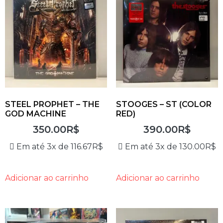
STEEL PROPHET – THE
STOOGES – ST (COLOR
GOD MACHINE
RED)
350.00
R$
390.00
R$
Em até 3x de
116.67
R$
Em até 3x de
130.00
R$
Adicionar ao carrinho
Adicionar ao carrinho