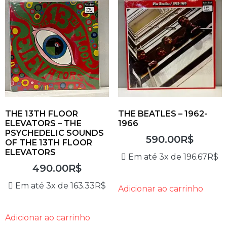
THE 13TH FLOOR
THE BEATLES – 1962-
ELEVATORS – THE
1966
PSYCHEDELIC SOUNDS
590.00
R$
OF THE 13TH FLOOR
ELEVATORS
Em até 3x de
196.67
R$
490.00
R$
Em até 3x de
163.33
R$
Adicionar ao carrinho
Adicionar ao carrinho