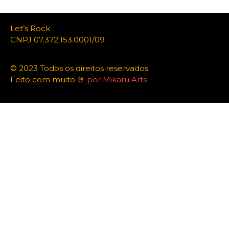
Let’s Rock
CNPJ 07.372.153.0001/09
© 2023 Todos os direitos reservados.
Feito com muito 🤘
por Mikaru Arts