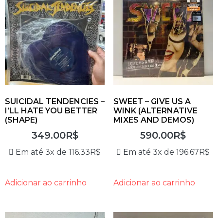
SUICIDAL TENDENCIES –
SWEET – GIVE US A
I’LL HATE YOU BETTER
WINK (ALTERNATIVE
(SHAPE)
MIXES AND DEMOS)
349.00
R$
590.00
R$
Em até 3x de
116.33
R$
Em até 3x de
196.67
R$
Adicionar ao carrinho
Adicionar ao carrinho