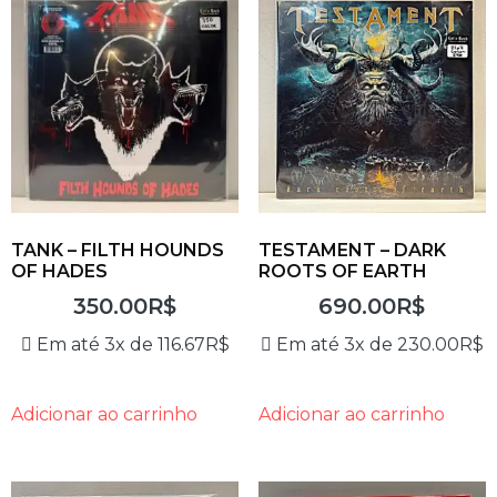
TANK – FILTH HOUNDS
TESTAMENT – DARK
OF HADES
ROOTS OF EARTH
350.00
R$
690.00
R$
Em até 3x de
116.67
R$
Em até 3x de
230.00
R$
Adicionar ao carrinho
Adicionar ao carrinho