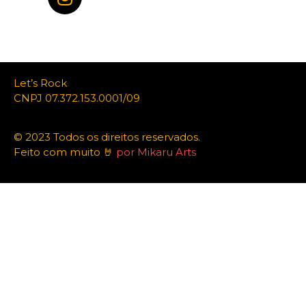
Let’s Rock
CNPJ 07.372.153.0001/09
© 2023 Todos os direitos reservados.
Feito com muito 🤘
por Mikaru Arts