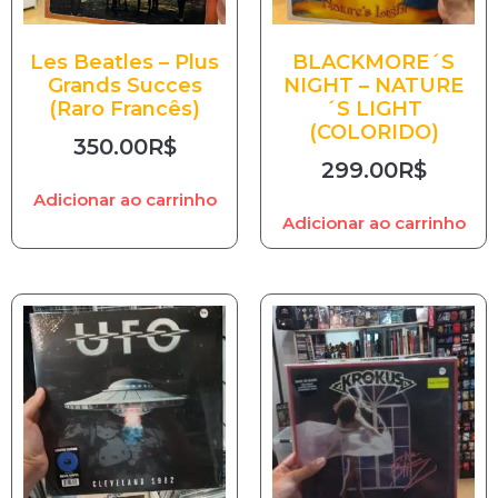
Les Beatles – Plus
BLACKMORE´S
Grands Succes
NIGHT – NATURE
(Raro Francês)
´S LIGHT
(COLORIDO)
350.00
R$
299.00
R$
Adicionar ao carrinho
Adicionar ao carrinho