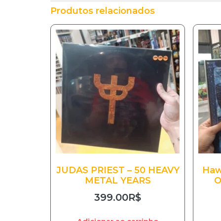
Produtos relacionados
JUDAS PRIEST – 50 HEAVY
Haw
METAL YEARS
O
399.00
R$