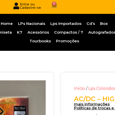
0
Entre ou
Cadastre-se
Home
LPs Nacionais
Lps Importados
Cd’s
Box
miseta
K7
Acessórios
Compactos / 7
Autografado
Tourbooks
Promoções
Início
/
Lps Colorido
AC/DC – HI
mais informações
Politicas de trocas 