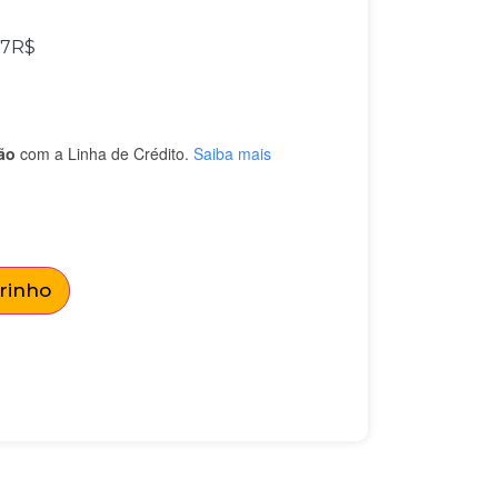
67
R$
ão
com a Linha de Crédito.
Saiba mais
rrinho