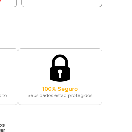
o
100% Seguro
dito
Seus dados estão protegidos
os
ar