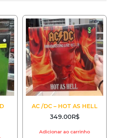
LD
AC /DC – HOT AS HELL
349.00
R$
Adicionar ao carrinho