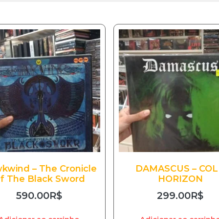
kwind – The Cronicle
DAMASCUS – CO
f The Black Sword
HORIZON
590.00
R$
299.00
R$