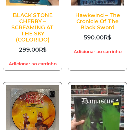
BLACK STONE
Hawkwind – The
CHERRY –
Cronicle Of The
SCREAMING AT
Black Sword
THE SKY
590.00
R$
(COLORIDO)
299.00
R$
Adicionar ao carrinho
Adicionar ao carrinho