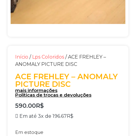
Início
/
Lps Coloridos
/ ACE FREHLEY –
ANOMALY PICTURE DISC
ACE FREHLEY – ANOMALY
PICTURE DISC
mais informações
Politicas de trocas e devoluções
590.00
R$
Em até 3x de
196.67
R$
Em estoque