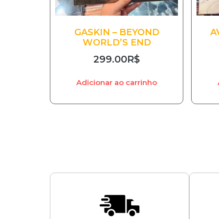
GASKIN – BEYOND
A
WORLD’S END
299.00
R$
Adicionar ao carrinho