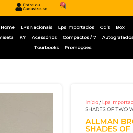
0
Entre ou
Cadastre-se
Home
LPs Nacionais
Lps Importados
Cd’s
Box
miseta
K7
Acessórios
Compactos / 7
Autografado
Tourbooks
Promoções
Início
/
Lps Importa
SHADES OF TWO 
ALLMAN BR
SHADES OF