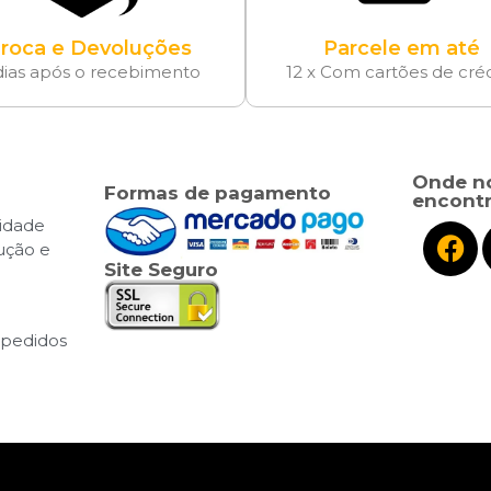
roca e Devoluções
Parcele em até
dias após o recebimento
12 x Com cartões de cré
Onde n
Formas de pagamento
encontr
cidade
lução e
Site Seguro
pedidos