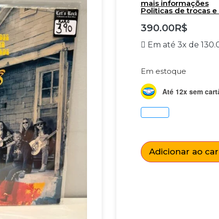
mais informações
Politicas de trocas 
390.00
R$
Em até 3x de
130.
Em estoque
Até 12x sem cart
Adicionar ao ca