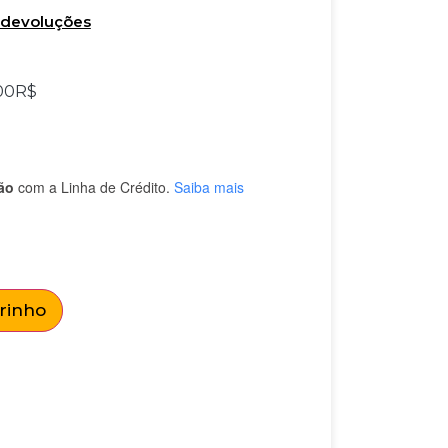
e devoluções
00
R$
ão
com a Linha de Crédito.
Saiba mais
rrinho