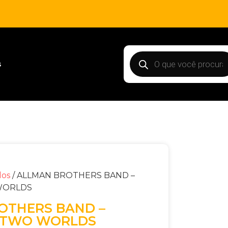
s
dos
/ ALLMAN BROTHERS BAND –
WORLDS
OTHERS BAND –
 TWO WORLDS