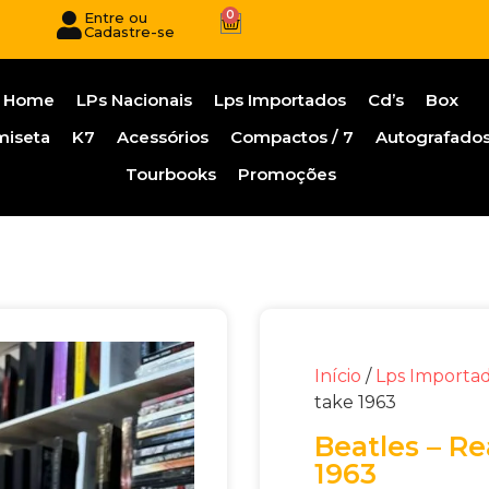
0
Entre ou
Cadastre-se
Home
LPs Nacionais
Lps Importados
Cd’s
Box
miseta
K7
Acessórios
Compactos / 7
Autografado
Tourbooks
Promoções
Início
/
Lps Importa
take 1963
Beatles – Re
1963