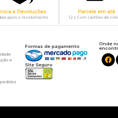
roca e Devoluções
Parcele em até
dias após o recebimento
12 x Com cartões de cré
Onde n
Formas de pagamento
encontr
cidade
lução e
Site Seguro
pedidos