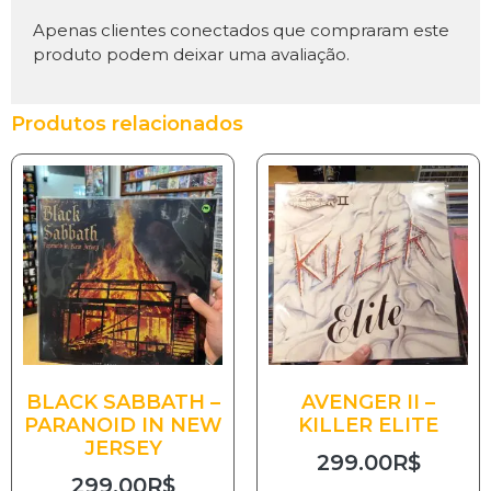
Apenas clientes conectados que compraram este
produto podem deixar uma avaliação.
Produtos relacionados
BLACK SABBATH –
AVENGER II –
PARANOID IN NEW
KILLER ELITE
JERSEY
299.00
R$
299.00
R$