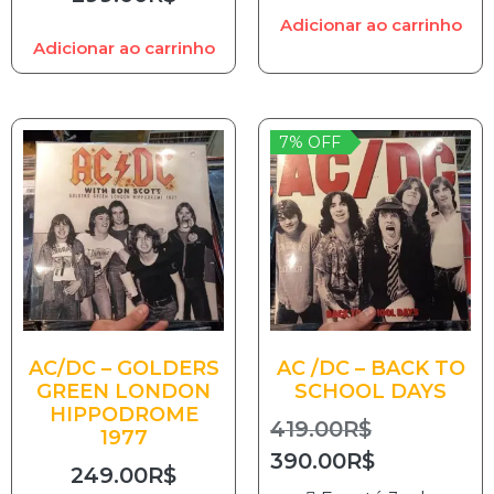
Adicionar ao carrinho
Adicionar ao carrinho
7% OFF
AC/DC – GOLDERS
AC /DC – BACK TO
GREEN LONDON
SCHOOL DAYS
HIPPODROME
419.00
R$
1977
390.00
R$
249.00
R$