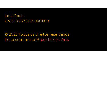
Let’s Rock
CNPJ 07.372.153.0001/09
© 2023 Todos os direitos reservados.
Feito com muito 🤘
por Mikaru Arts