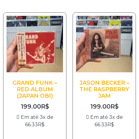
GRAND FUNK –
JASON BECKER –
RED ALBUM
THE RASPBERRY
(JAPAN OBI)
JAM
199.00
R$
199.00
R$
Em até 3x de
Em até 3x de
66.33
R$
66.33
R$