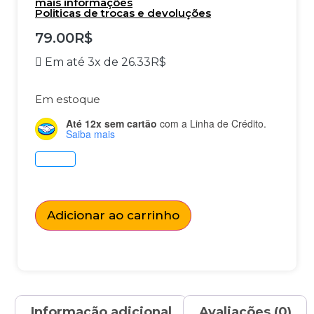
mais informações
Politicas de trocas e devoluções
79.00
R$
Em até 3x de
26.33
R$
Em estoque
Até 12x sem cartão
com a Linha de Crédito.
Saiba mais
Adicionar ao carrinho
Informação adicional
Avaliações (0)