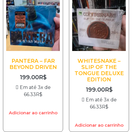
PANTERA – FAR
WHITESNAKE –
BEYOND DRIVEN
SLIP OF THE
TONGUE DELUXE
199.00
R$
EDITION
Em até 3x de
199.00
R$
66.33
R$
Em até 3x de
66.33
R$
Adicionar ao carrinho
Adicionar ao carrinho