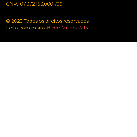
CNPJ 07.372.153.0001/09
© 2023 Todos os direitos reservados.
Feito com muito 🤘
por Mikaru Arts