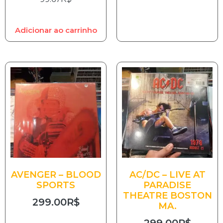
Adicionar ao carrinho
AVENGER – BLOOD
AC/DC – LIVE AT
SPORTS
PARADISE
THEATRE BOSTON
299.00
R$
MA.
299.00
R$