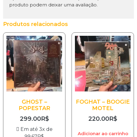
produto podem deixar uma avaliação.
Produtos relacionados
GHOST –
FOGHAT – BOOGIE
POPESTAR
MOTEL
299.00
R$
220.00
R$
Em até 3x de
Adicionar ao carrinho
99.67
R$