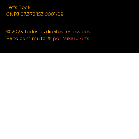
Let’s Rock
CNPJ 07.372.153.0001/09
© 2023 Todos os direitos reservados.
Feito com muito 🤘
por Mikaru Arts