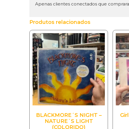
Apenas clientes conectados que comprara
Produtos relacionados
BLACKMORE´S NIGHT –
Gir
NATURE´S LIGHT
(COLORIDO)