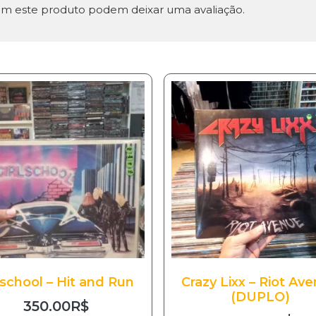
m este produto podem deixar uma avaliação.
lschool – Hit and Run
Crazy Lixx – Riot Av
(DUPLO)
350.00
R$