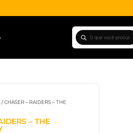
s
s
/ CHASER – RAIDERS – THE
AIDERS – THE
Y