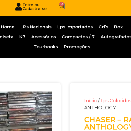
0
Entre ou
Cadastre-se
Home
LPs Nacionais
Lps Importados
Cd’s
Box
miseta
K7
Acessórios
Compactos / 7
Autografado
Tourbooks
Promoções
Início
/
Lps Colorido
ANTHOLOGY
CHASER – R
ANTHOLOG