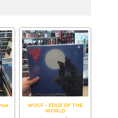
enue
WOLF – EDGE OF THE
WORLD