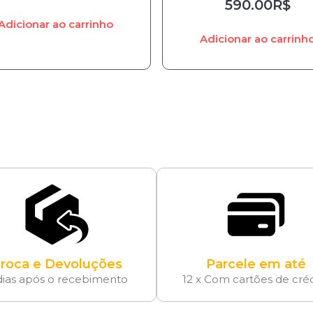
590.00
R$
Adicionar ao carrinho
Adicionar ao carrinh
roca e Devoluções
Parcele em até
dias após o recebimento
12 x Com cartões de cré