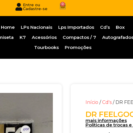
0
Entre ou
Cadastre-se
Home
LPs Nacionais
Lps Importados
Cd’s
Box
miseta
K7
Acessórios
Compactos / 7
Autografado
Tourbooks
Promoções
Início
/
Cd's
/ DR FE
DR FEELGOO
mais informações
Politicas de trocas 