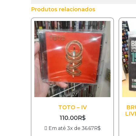
Produtos relacionados
TOTO – IV
BR
LIV
110.00
R$
Em até 3x de
36.67
R$