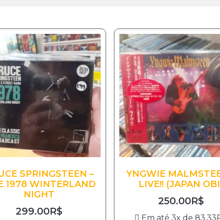
UCE SPRINGSTEEN –
YNGWIE MALMSTEE
E 1978 WINTERLAND
LIVE!! (JAPAN OBI
NIGHT
250.00
R$
299.00
R$
Em até 3x de
83.33