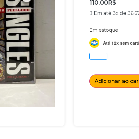
110.00
R$
Em até 3x de
36.6
Em estoque
Até 12x sem cart
Adicionar ao ca