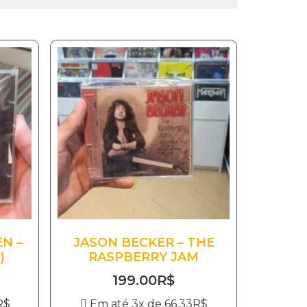
N –
JASON BECKER – THE
)
RASPBERRY JAM
199.00
R$
R$
Em até 3x de
66.33
R$