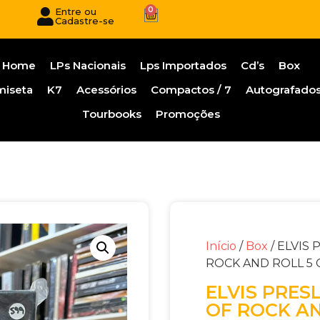
0
Entre ou
Cadastre-se
Home
LPs Nacionais
Lps Importados
Cd’s
Box
miseta
K7
Acessórios
Compactos / 7
Autografado
Tourbooks
Promoções
Início
/
Box
/ ELVIS 
ROCK AND ROLL 5 
ELVIS PRESL
OF ROCK AN