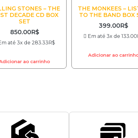
LING STONES – THE
THE MONKEES – LI
RST DECADE CD BOX
TO THE BAND BOX 
SET
399.00
R$
850.00
R$
Em até 3x de
133.00
Em até 3x de
283.33
R$
Adicionar ao carrinh
Adicionar ao carrinho