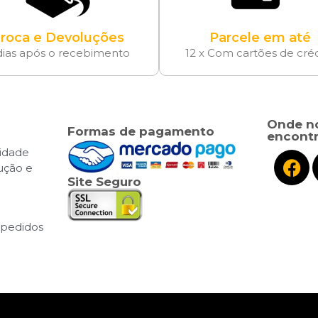
roca e Devoluções
Parcele em até
dias após o recebimento
12 x Com cartões de cré
Onde n
Formas de pagamento
encontr
cidade
lução e
Site Seguro
pedidos