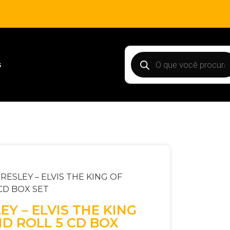
s
PRESLEY – ELVIS THE KING OF
CD BOX SET
EY – ELVIS THE KING
D ROLL 5 CD BOX