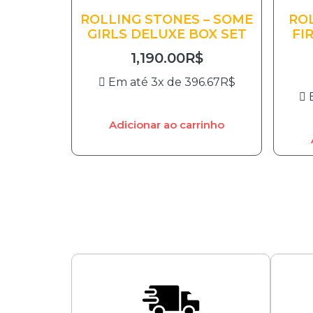
ROLLING STONES – SOME
ROL
GIRLS DELUXE BOX SET
FI
1,190.00
R$
Em até 3x de
396.67
R$
Adicionar ao carrinho