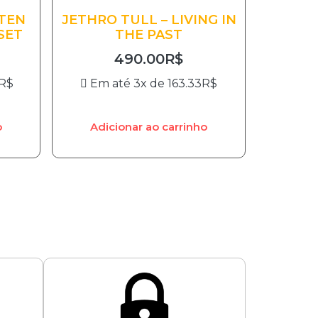
STEN
JETHRO TULL – LIVING IN
SET
THE PAST
490.00
R$
R$
Em até 3x de
163.33
R$
o
Adicionar ao carrinho