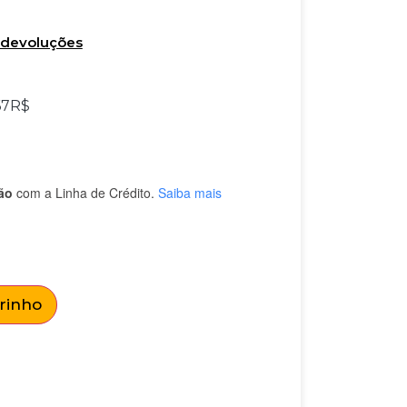
e devoluções
67
R$
ão
com a Linha de Crédito.
Saiba mais
rrinho