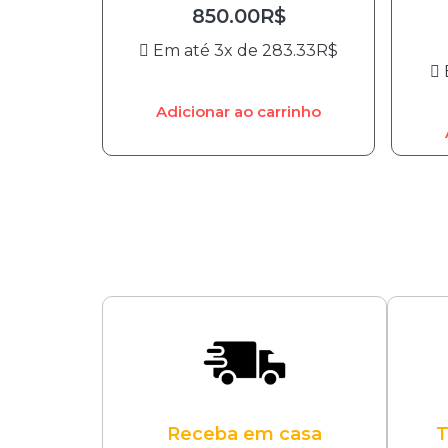
850.00
R$
Em até 3x de
283.33
R$
Adicionar ao carrinho
Receba em casa
T