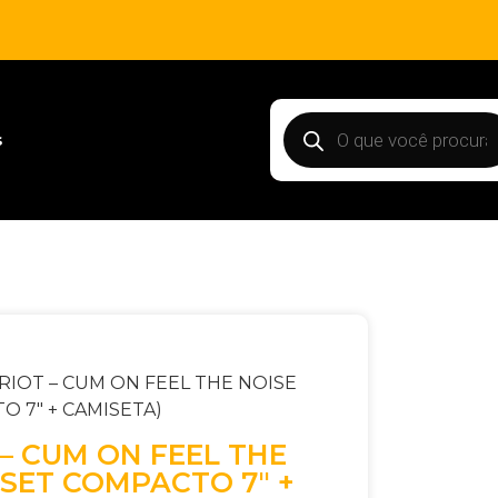
s
 RIOT – CUM ON FEEL THE NOISE
O 7″ + CAMISETA)
 – CUM ON FEEL THE
 SET COMPACTO 7″ +