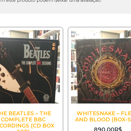
m este produto podem deixar uma avaliação.
HE BEATLES – THE
WHITESNAKE – FL
COMPLETE BBC
AND BLOOD (BOX-S
CORDINGS (CD BOX
890.00
R$