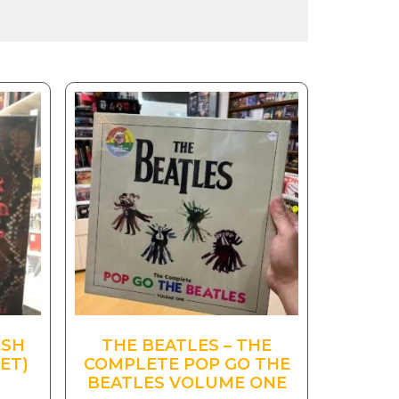
ESH
THE BEATLES – THE
ET)
COMPLETE POP GO THE
BEATLES VOLUME ONE