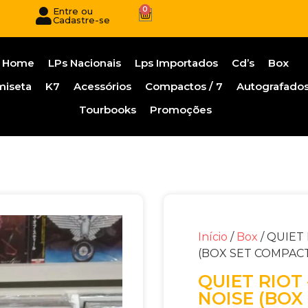
0
Entre ou
Cadastre-se
Home
LPs Nacionais
Lps Importados
Cd’s
Box
miseta
K7
Acessórios
Compactos / 7
Autografado
Tourbooks
Promoções
Início
/
Box
/ QUIET
(BOX SET COMPACT
QUIET RIOT
NOISE (BOX