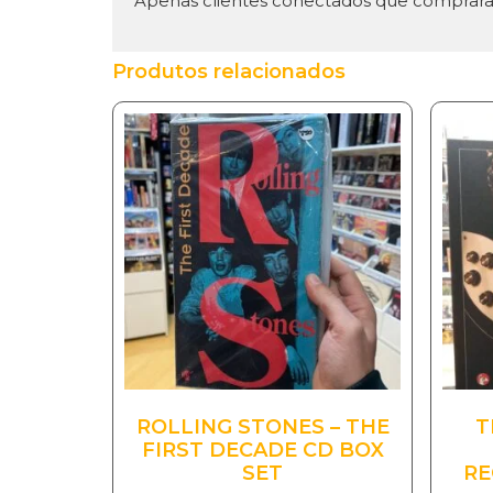
Apenas clientes conectados que comprara
Produtos relacionados
ROLLING STONES – THE
T
FIRST DECADE CD BOX
SET
RE