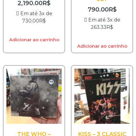
2,190.00
R$
790.00
R$
Em até 3x de
Em até 3x de
730.00
R$
263.33
R$
Adicionar ao carrinho
Adicionar ao carrinho
THE WHO –
KISS – 3 CLASSIC