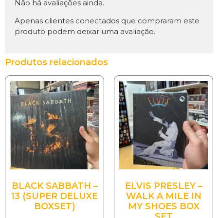
Não há avaliações ainda.
Apenas clientes conectados que compraram este
produto podem deixar uma avaliação.
Produtos relacionados
BLACK SABBATH –
ELVIS PRESLEY –
13 (SUPER DELUXE
WALK A MILE IN
BOXSET)
MY SHOES BOX
SET