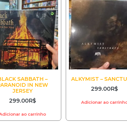
BLACK SABBATH –
ALKYMIST – SANCT
PARANOID IN NEW
299.00
R$
JERSEY
299.00
R$
Adicionar ao carrinh
Adicionar ao carrinho