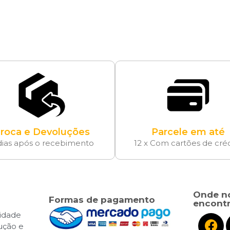
roca e Devoluções
Parcele em até
dias após o recebimento
12 x Com cartões de cré
Onde n
Formas de pagamento
encontr
cidade
lução e