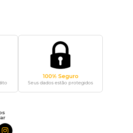
100% Seguro
dito
Seus dados estão protegidos
os
ar