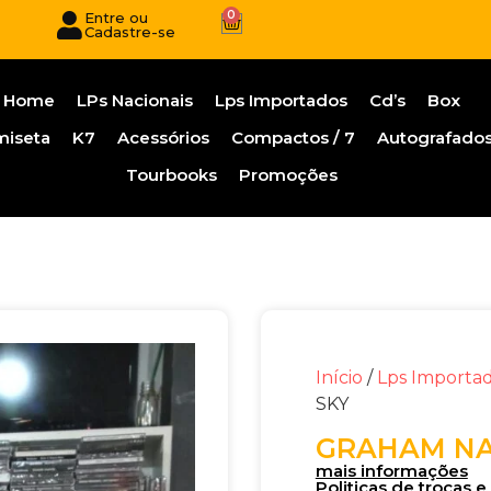
0
Entre ou
Cadastre-se
Home
LPs Nacionais
Lps Importados
Cd’s
Box
miseta
K7
Acessórios
Compactos / 7
Autografado
Tourbooks
Promoções
Início
/
Lps Importa
SKY
GRAHAM NA
mais informações
Politicas de trocas 