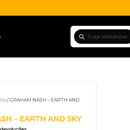
s
dos
/ GRAHAM NASH – EARTH AND
SH – EARTH AND SKY
e devoluções