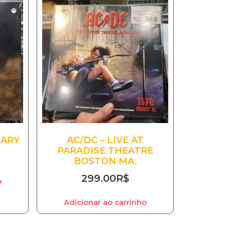
UARY
AC/DC – LIVE AT
PARADISE THEATRE
BOSTON MA.
299.00
R$
o
Adicionar ao carrinho