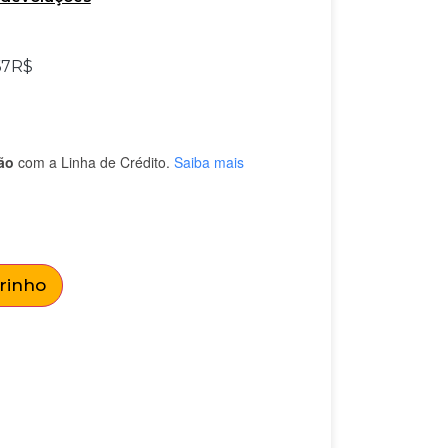
67
R$
ão
com a Linha de Crédito.
Saiba mais
rrinho