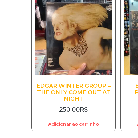
EDGAR WINTER GROUP –
THE ONLY COME OUT AT
NIGHT
250.00
R$
Adicionar ao carrinho