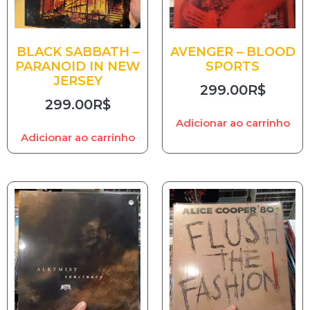
BLACK SABBATH –
AVENGER – BLOOD
PARANOID IN NEW
SPORTS
JERSEY
299.00
R$
299.00
R$
Adicionar ao carrinho
Adicionar ao carrinho