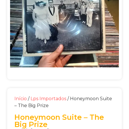
Início
/
Lps Importados
/ Honeymoon Suite
– The Big Prize
Honeymoon Suite – The
Big Prize