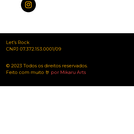
Let’s Rock
CNPJ 07.372.153.0001/09
© 2023 Todos os direitos reservados.
Feito com muito 🤘
por Mikaru Arts