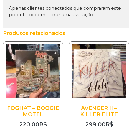
Apenas clientes conectados que compraram este
produto podem deixar uma avaliação.
Produtos relacionados
FOGHAT – BOOGIE
AVENGER II –
MOTEL
KILLER ELITE
220.00
R$
299.00
R$