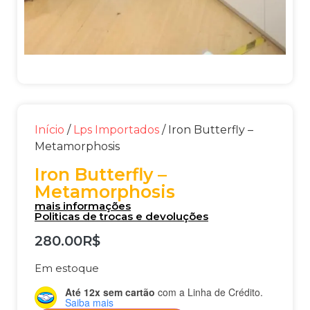
Início
/
Lps Importados
/ Iron Butterfly –
Metamorphosis
Iron Butterfly –
Metamorphosis
mais informações
Politicas de trocas e devoluções
280.00
R$
Em estoque
Até 12x sem cartão
com a Linha de Crédito.
Saiba mais