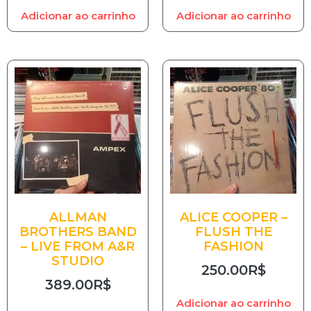
Adicionar ao carrinho
Adicionar ao carrinho
ALLMAN
ALICE COOPER –
BROTHERS BAND
FLUSH THE
– LIVE FROM A&R
FASHION
STUDIO
250.00
R$
389.00
R$
Adicionar ao carrinho