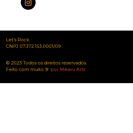
Let’s Rock
CNPJ 07.372.153.0001/09
© 2023 Todos os direitos reservados.
Feito com muito 🤘
por Mikaru Arts