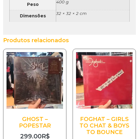
400 g
Peso
32 × 32 × 2 cm
Dimensões
Produtos relacionados
GHOST –
FOGHAT – GIRLS
POPESTAR
TO CHAT & BOYS
TO BOUNCE
299.00
R$