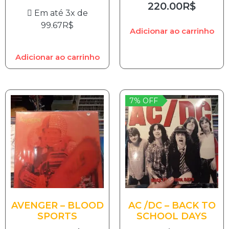
220.00
R$
Em até 3x de
99.67
R$
Adicionar ao carrinho
Adicionar ao carrinho
7% OFF
AVENGER – BLOOD
AC /DC – BACK TO
SPORTS
SCHOOL DAYS