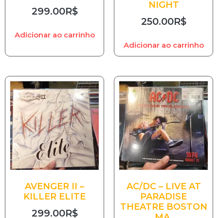
NIGHT
299.00
R$
250.00
R$
Adicionar ao carrinho
Adicionar ao carrinho
AVENGER II –
AC/DC – LIVE AT
KILLER ELITE
PARADISE
THEATRE BOSTON
299.00
R$
MA.