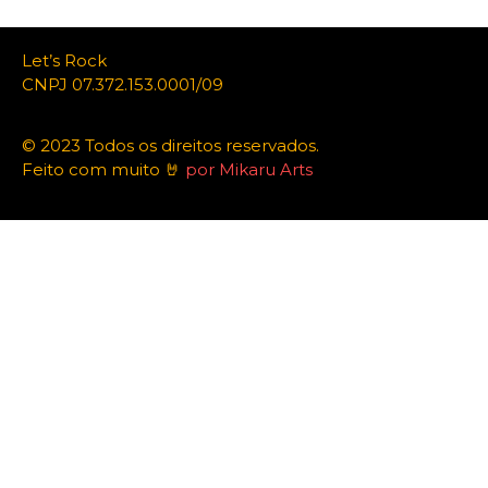
Let’s Rock
CNPJ 07.372.153.0001/09
© 2023 Todos os direitos reservados.
Feito com muito 🤘
por Mikaru Arts