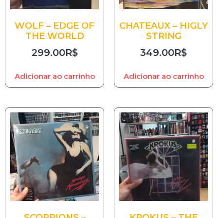
WOLF – EDGE OF
CHATEAUX – HIGLY
THE WORLD
STRING
299.00
R$
349.00
R$
Adicionar ao carrinho
Adicionar ao carrinho
SCORPIONS –
KROKUS – THE