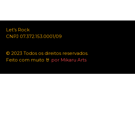
Let’s Rock
CNPJ 07.372.153.0001/09
© 2023 Todos os direitos reservados.
Feito com muito 🤘
por Mikaru Arts