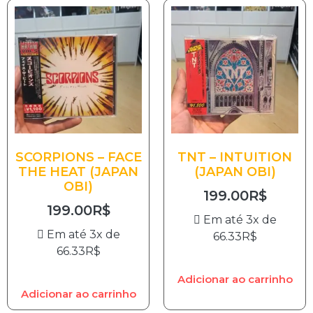
SCORPIONS – FACE
TNT – INTUITION
THE HEAT (JAPAN
(JAPAN OBI)
OBI)
199.00
R$
199.00
R$
Em até 3x de
Em até 3x de
66.33
R$
66.33
R$
Adicionar ao carrinho
Adicionar ao carrinho