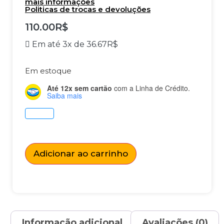
mais informações
Politicas de trocas e devoluções
110.00
R$
Em até 3x de
36.67
R$
Em estoque
Até 12x sem cartão
com a Linha de Crédito.
Saiba mais
Adicionar ao carrinho
Informação adicional
Avaliações (0)