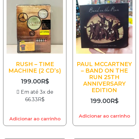
RUSH – TIME
PAUL MCCARTNEY
MACHINE (2 CD’s)
– BAND ON THE
RUN 25TH
199.00
R$
ANNIVERSARY
EDITION
Em até 3x de
66.33
R$
199.00
R$
Adicionar ao carrinho
Adicionar ao carrinho