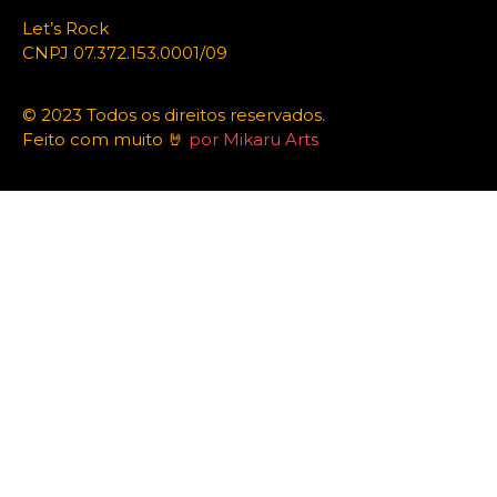
Let’s Rock
CNPJ 07.372.153.0001/09
© 2023 Todos os direitos reservados.
Feito com muito 🤘
por Mikaru Arts