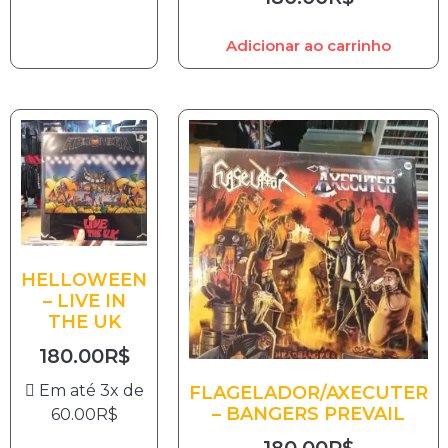
Adicionar ao carrinho
HELLOWEEN
– LIVE IN
THE UK
180.00
R$
Em até 3x de
FLAGELADOR/AXECUTER
– BANGERS PREVAIL
60.00
R$
180.00
R$