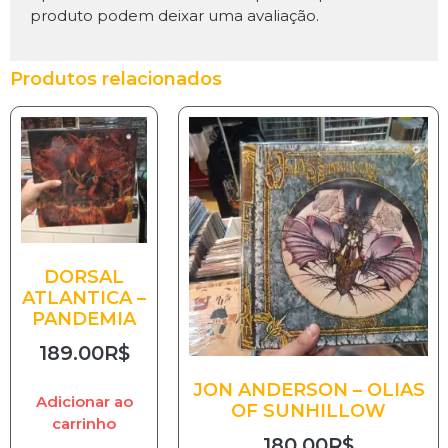
produto podem deixar uma avaliação.
Produtos relacionados
DORSAL
ATLANTICA –
PANDEMIA
189.00
R$
JON ANDERSON – OLIAS
Adicionar ao
OF SUNHILLOW
carrinho
180.00
R$