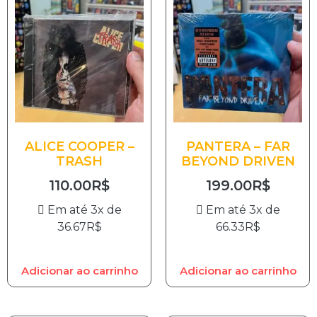
ALICE COOPER –
PANTERA – FAR
TRASH
BEYOND DRIVEN
110.00
R$
199.00
R$
Em até 3x de
Em até 3x de
36.67
R$
66.33
R$
Adicionar ao carrinho
Adicionar ao carrinho