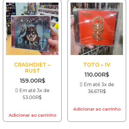
CRASHDIET –
TOTO – IV
RUST
110.00
R$
159.00
R$
Em até 3x de
Em até 3x de
36.67
R$
53.00
R$
Adicionar ao carrinho
Adicionar ao carrinho