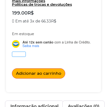
mais informações
Politicas de trocas e devoluções
199.00
R$
Em até 3x de
66.33
R$
Em estoque
Até 12x sem cartão
com a Linha de Crédito.
Saiba mais
Adicionar ao carrinho
Informação adicional
Avaliações (0)