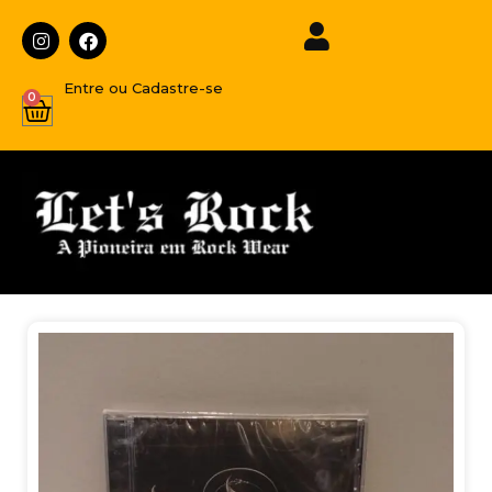
Entre ou Cadastre-se
0