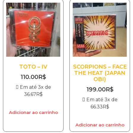
TOTO – IV
SCORPIONS – FACE
THE HEAT (JAPAN
110.00
R$
OBI)
Em até 3x de
199.00
R$
36.67
R$
Em até 3x de
66.33
R$
Adicionar ao carrinho
Adicionar ao carrinho