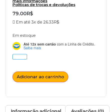
mais informações
Politicas de trocas e devoluções
79.00
R$
Em até 3x de
26.33
R$
Em estoque
Até 12x sem cartão
com a Linha de Crédito.
Saiba mais
Adicionar ao carrinho
Informação adicional
Avaliações (0)