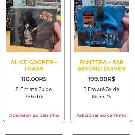
ALICE COOPER –
PANTERA – FAR
TRASH
BEYOND DRIVEN
110.00
R$
199.00
R$
Em até 3x de
Em até 3x de
36.67
R$
66.33
R$
Adicionar ao carrinho
Adicionar ao carrinho